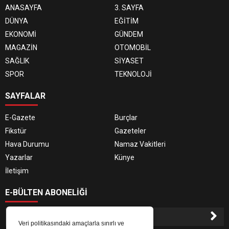
ANASAYFA
3. SAYFA
DÜNYA
EĞİTİM
EKONOMİ
GÜNDEM
MAGAZİN
OTOMOBİL
SAĞLIK
SİYASET
SPOR
TEKNOLOJİ
SAYFALAR
E-Gazete
Burçlar
Fikstür
Gazeteler
Hava Durumu
Namaz Vakitleri
Yazarlar
Künye
İletişim
E-BÜLTEN ABONELİĞİ
Veri politikasındaki amaçlarla sınırlı ve