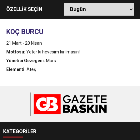
10:28
AFAD: Akdeniz açıklarında 4.8 büyüklüğünde
ÖZELLİK SEÇİN
11:09
Malatya’da 5.9 büyüklüğünde deprem
deprem meydana geldi
KOÇ BURCU
9:12
21 Mart - 20 Nisan
Muğla’da 4.7 büyüklüğünde deprem
Mottosu:
Yeter ki hevesim kırılmasın!
Yönetici Gezegeni:
Mars
Elementi:
Ateş
KATEGORİLER